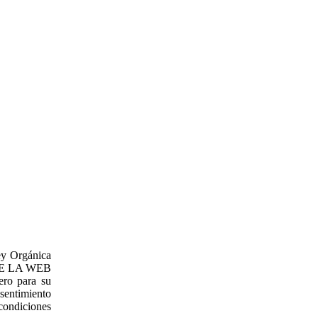
ey Orgánica
L DE LA WEB
ero para su
nsentimiento
condiciones