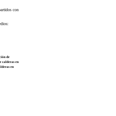
artidos con
edios:
ción de
e calderas en
alderas en